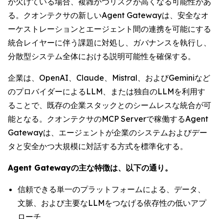
が欠けている場合、複雑かつリスクが高くなる可能性があ
る。クオンテクサの新しいAgent Gatewayは、安全なオ
ーケストレーションとエージェント間の連携を可能にする
統合レイヤーに伴う課題に対処し、ガバナンスを執行し、
分散型システム全体における説明可能性を確保する。
企業は、OpenAI、Claude、Mistral、およびGeminiなど
のプロバイダーによるLLM、または独自のLLMを利用す
ることで、既存の企業スタックとのシームレスな統合が可
能となる。クオンテクサのMCP Serverで稼働するAgent
Gatewayは、エージェントが企業のシステムおよびデー
タと安全かつ大規模に対話する方式を標準化する。
Agent Gatewayの主な特徴は、以下の通り。
信頼できる単一のプラットフォームによる、データ、
文脈、および主要なLLMをつなげる依存性の低いアプ
ローチ