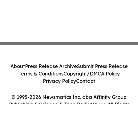
About
Press Release Archive
Submit Press Release
Terms & Conditions
Copyright/DMCA Policy
Privacy Policy
Contact
© 1995-2026 Newsmatics Inc. dba Affinity Group
Publishing & Science & Tech Daily Nauru. All Rights
Reserved.
Cookie Settings / Your Privacy Choices