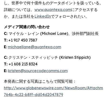
し、世界中で何十億件ものデータポイントを扱っている。
詳細については、
www.quantexa.com
にアクセスする
か、または当社を
LinkedIn
でフォローされたい。
メディア関連の問い合わせ
C:
マイケル・レイン (Michael Lane)、渉外部門副社長
T:
+1 917 450 7387
E
:
michaellane@quantexa.com
C:
クリステン・スティッピッチ (Kristen Stippich)
T:
+1 608 213 8324
E:
kristen@sourcecodecomms.com
本発表に関する写真はこちらで閲覧可能：
http://www.globenewswire.com/NewsRoom/Attachme
764b-4c22-b8ff-dd04d2047879