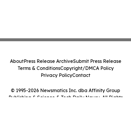
About
Press Release Archive
Submit Press Release
Terms & Conditions
Copyright/DMCA Policy
Privacy Policy
Contact
© 1995-2026 Newsmatics Inc. dba Affinity Group
Publishing & Science & Tech Daily Nauru. All Rights
Reserved.
Cookie Settings / Your Privacy Choices