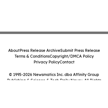
About
Press Release Archive
Submit Press Release
Terms & Conditions
Copyright/DMCA Policy
Privacy Policy
Contact
© 1995-2026 Newsmatics Inc. dba Affinity Group
Publishing & Science & Tech Daily Nauru. All Rights
Reserved.
Cookie Settings / Your Privacy Choices